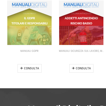
MANUALI SICUREZZA SUL LAVORO
,
MANUALI ANTINCENDIO
MANUALI RLS
,
MANUALI SICUREZZA SUL LAVORO
Manuale Addetti Antincendio
Manuale RLS Aggiornamento
Rischio Basso
(oltre 50 dipendenti)
CONSULTA
CONSULTA