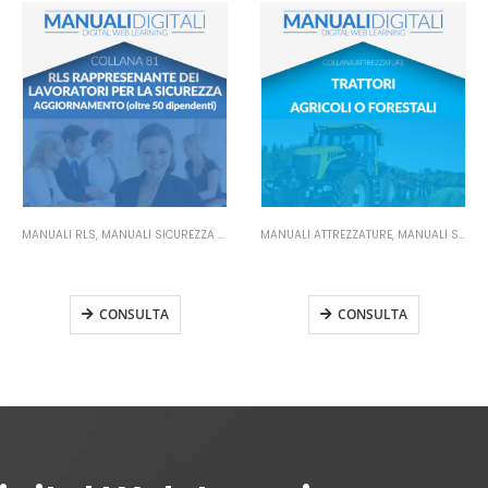
MANUALI ATTREZZATURE
,
MANUALI SICUREZZA SUL LAVORO
MANUALI RSPP DATORE DI LAVORO
,
MANUA
Manuale Trattori Agricoli o
Manuale RSPP Datore di
Forestali
Lavoro Rischio Basso
Aggiornamento
CONSULTA
CONSULTA