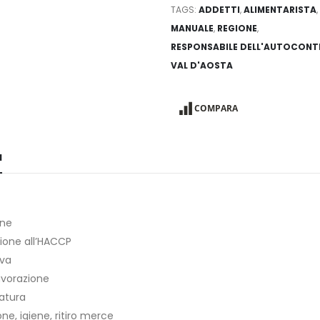
TAGS:
ADDETTI
,
ALIMENTARISTA
,
MANUALE
,
REGIONE
,
RESPONSABILE DELL'AUTOCONT
VAL D'AOSTA
COMPARA
N
one
ione all’HACCP
va
lavorazione
atura
ne, igiene, ritiro merce