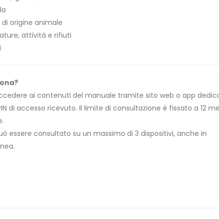
la
 di origine animale
ure, attività e rifiuti
i
iona?
 accedere ai contenuti del manuale tramite sito web o app dedic
PIN di accesso ricevuto. Il limite di consultazione è fissato a 12 m
e.
uò essere consultato su un massimo di 3 dispositivi, anche in
nea.