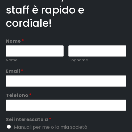
staff è rapido e
cordiale!
Nome
*
Nome
Cognome
Email
*
Telefono
*
Sei interessato a
*
Manuali per me o la mia società