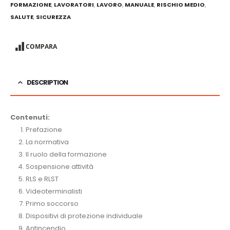
FORMAZIONE
,
LAVORATORI
,
LAVORO
,
MANUALE
,
RISCHIO MEDIO
,
SALUTE
,
SICUREZZA
COMPARA
DESCRIPTION
Contenuti:
Prefazione
La normativa
Il ruolo della formazione
Sospensione attività
RLS e RLST
Videoterminalisti
Primo soccorso
Dispositivi di protezione individuale
Antincendio