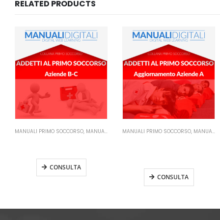
RELATED PRODUCTS
MANUALI PRIMO SOCCORSO
,
MANUALI SICUREZZA SUL LAVORO
MANUALI DIRIGENTI E PREPOSTI
,
MANUALI SICUREZZA SUL LAVORO
Manuale Addetti Primo
Manuale Dirigenti
Soccorso – Aziende A
Aggiornamento
Aggiornamento
CONSULTA
CONSULTA