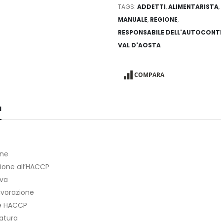
TAGS:
ADDETTI
,
ALIMENTARISTA
,
MANUALE
,
REGIONE
,
RESPONSABILE DELL'AUTOCONT
VAL D'AOSTA
COMPARA
N
one
ione all’HACCP
va
lavorazione
e HACCP
atura