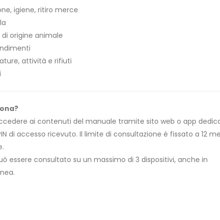
ne, igiene, ritiro merce
la
 di origine animale
ndimenti
ure, attività e rifiuti
i
iona?
 accedere ai contenuti del manuale tramite sito web o app dedic
PIN di accesso ricevuto. Il limite di consultazione è fissato a 12 m
e.
uò essere consultato su un massimo di 3 dispositivi, anche in
nea.