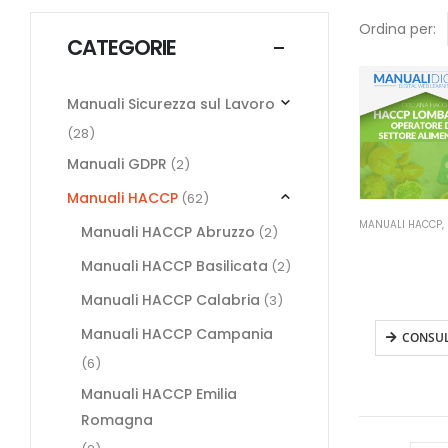
Ordina per:
CATEGORIE
Manuali Sicurezza sul Lavoro
(28)
Manuali GDPR
(2)
Manuali HACCP
(62)
MANUALI HACCP
,
Manuali HACCP Abruzzo
(2)
Manuale H
Lombardi
Manuali HACCP Basilicata
(2)
Operatore
Manuali HACCP Calabria
(3)
settore alim
Manuali HACCP Campania
CONSU
(6)
Manuali HACCP Emilia
Romagna