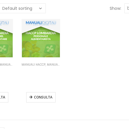
Show:
MANUALI HACCP LOMBARDIA
MANUALI HACCP
,
MANUALI HACCP LOMBARDIA
ACCP
Manuale HACCP
a –
Lombardia –
 del
Personale
entare
alimentarista
LTA
CONSULTA