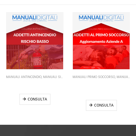
MANUALI ANTINCENDIO
,
MANUALI SICUREZZA SUL LAVORO
MANUALI PRIMO SOCCORSO
,
MANUALI SICUREZZA SUL LAVORO
Manuale Addetti Antincendio
Manuale Addetti Primo
Rischio Basso
Soccorso – Aziende A
Aggiornamento
CONSULTA
CONSULTA