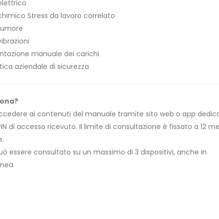
elettrico
chimico Stress da lavoro correlato
 rumore
vibrazioni
tazione manuale dei carichi
ica aziendale di sicurezza
iona?
 accedere ai contenuti del manuale tramite sito web o app dedic
PIN di accesso ricevuto. Il limite di consultazione è fissato a 12 m
e.
uò essere consultato su un massimo di 3 dispositivi, anche in
nea.