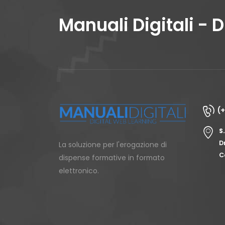
Manuali Digitali - 
(
S
D
La soluzione per l'erogazione di
C
dispense formative in formato
elettronico.