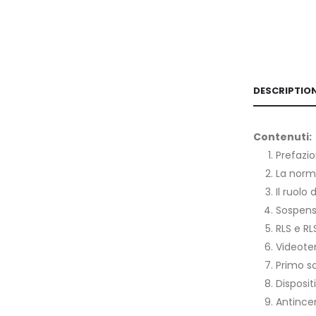
DESCRIPTIO
Contenuti:
Prefazi
La norm
Il ruolo
Sospensi
RLS e RL
Videoter
Primo s
Disposit
Antince