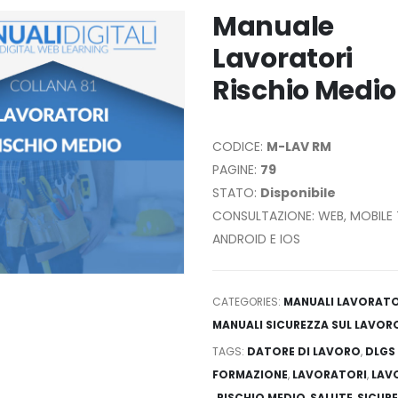
Manuale
Lavoratori
Rischio Medio
CODICE:
M-LAV RM
PAGINE:
79
STATO:
Disponibile
CONSULTAZIONE: WEB, MOBILE 
ANDROID E IOS
CATEGORIES:
MANUALI LAVORATO
MANUALI SICUREZZA SUL LAVOR
TAGS:
DATORE DI LAVORO
,
DLGS
FORMAZIONE
,
LAVORATORI
,
LAV
,
RISCHIO MEDIO
,
SALUTE
,
SICUR