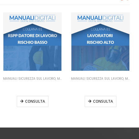
MANUALI SICUREZZA SUL LAVORO
,
MANUALI RSPP DATORE DI LAVORO
MANUALI SICUREZZA SUL LAVORO
,
MANUALI LAVORATORI
Manuale RSPP Datore di
Manuale Lavoratori Rischio
Lavoro Rischio Basso
Alto
CONSULTA
CONSULTA