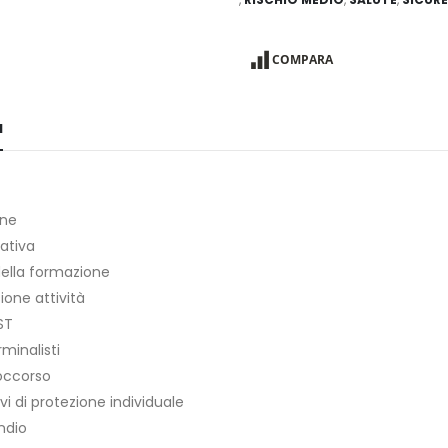
COMPARA
N
one
ativa
 della formazione
one attività
ST
minalisti
occorso
ivi di protezione individuale
ndio