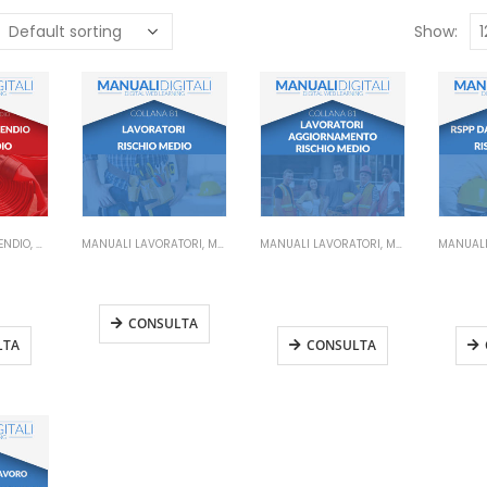
Show:
ENDIO
,
MANUALI SICUREZZA SUL LAVORO
MANUALI LAVORATORI
,
MANUALI SICUREZZA SUL LAVORO
MANUALI LAVORATORI
,
MANUALI SICUREZZA SUL LAVORO
detti
Manuale Lavoratori
Manuale Lavoratori
Ma
ischio
Rischio Medio
Rischio Medio
Dato
Aggiornamento
Ris
CONSULTA
LTA
CONSULTA