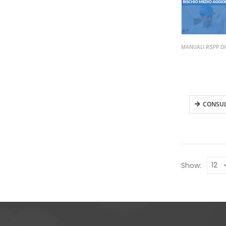
Manuale R
Datore di L
Rischio M
Aggiornam
CONSU
Show: