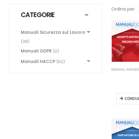
Ordina per:
CATEGORIE
Manuali Sicurezza sul Lavoro
(28)
Manuali GDPR
(2)
Manuali HACCP
(62)
MANUALI ANTINC
Manuale Ad
Antincendio R
Medio
CONSU