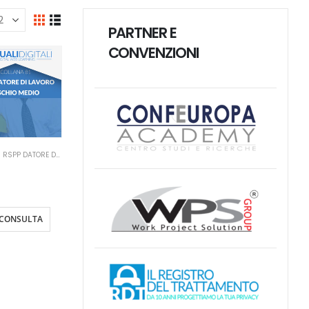
PARTNER E
CONVENZIONI
MANUALI RSPP DATORE DI LAVORO
,
MANUALI SICUREZZA SUL LAVORO
nuale RSPP
re di Lavoro
chio Medio
CONSULTA