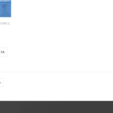
MANUALI RSPP DATORE DI LAVORO
,
MANUALI SICUREZZA SUL LAVORO
SPP
avoro
edio
ento
LTA