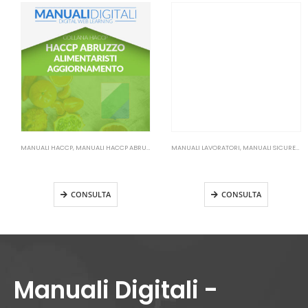
MANUALI HACCP
,
MANUALI HACCP ABRUZZO
MANUALI LAVORATORI
,
MANUALI SICUREZZA SUL LAVORO
Manuale HACCP Abruzzo –
Manuale Lavoratori Rischio
Alimentaristi Aggiornamento
Medio Aggiornamento
CONSULTA
CONSULTA
Manuali Digitali -