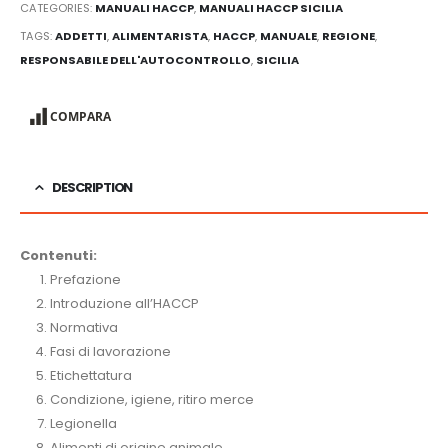
CATEGORIES:
MANUALI HACCP
,
MANUALI HACCP SICILIA
TAGS:
ADDETTI
,
ALIMENTARISTA
,
HACCP
,
MANUALE
,
REGIONE
,
RESPONSABILE DELL'AUTOCONTROLLO
,
SICILIA
COMPARA
DESCRIPTION
Contenuti:
Prefazione
Introduzione all’HACCP
Normativa
Fasi di lavorazione
Etichettatura
Condizione, igiene, ritiro merce
Legionella
Alimenti di origine animale