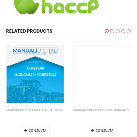
RELATED PRODUCTS
MANUALI ATTREZZATURE
,
MANUALI SICUREZZA SUL LAVORO
MANUALI PRIMO SOCCORSO
,
MANUALI SICUREZZA SUL LAVORO
Manuale Trattori Agricoli o
Manuale Addetti Primo Soccorso
Forestali
– Aziende B e C Aggiornamento
CONSULTA
CONSULTA