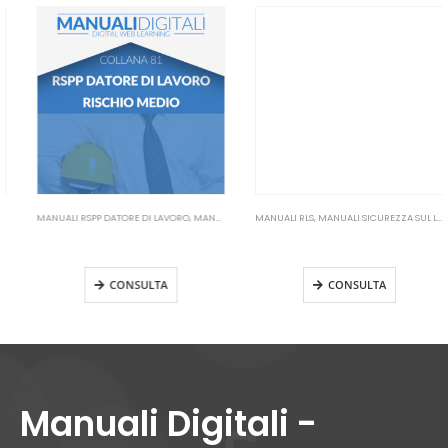
MANUALI RSPP DATORE DI LAVORO
,
MANUALI SICUREZZA SUL LAVORO
MANUALI RLS
,
MANUALI SICUREZZA SUL LAVORO
Manuale RSPP Datore di Lavoro
Manuale RLS Aggiornamento
Rischio Medio
(oltre 50 dipendenti)
CONSULTA
CONSULTA
Manuali Digitali -