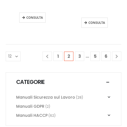
trasformazione e
trasformazione e
somministrazione
somministrazione
Aggiornamento
CONSULTA
CONSULTA
…
1
2
3
5
6
CATEGORIE
Manuali Sicurezza sul Lavoro
(28)
Manuali GDPR
(2)
Manuali HACCP
(62)