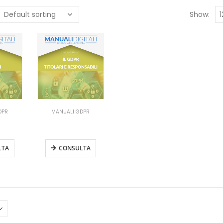
Show:
DPR
MANUALI GDPR
R per
Manuale GDPR
i
Titolari e reponsabili
LTA
CONSULTA