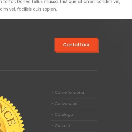
in tortor. Donec tellus massa, tristique sit amet condim vel,
im vel, facilisis quis sapien.
Contattaci
Come funziona
Convenzioni
Catalogo
Contatti