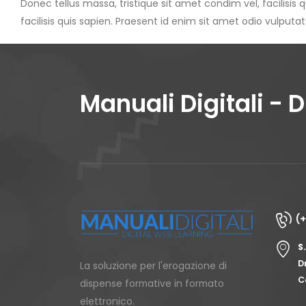
Donec tellus massa, tristique sit amet condim vel, facilisis 
facilisis quis sapien. Praesent id enim sit amet odio vulputate
Manuali Digitali - 
(
S
D
La soluzione per l'erogazione di
C
dispense formative in formato
elettronico.