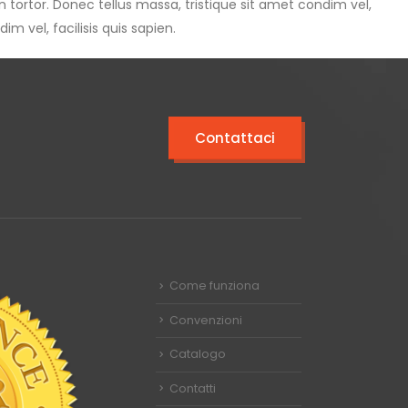
in tortor. Donec tellus massa, tristique sit amet condim vel,
im vel, facilisis quis sapien.
Contattaci
Come funziona
Convenzioni
Catalogo
Contatti