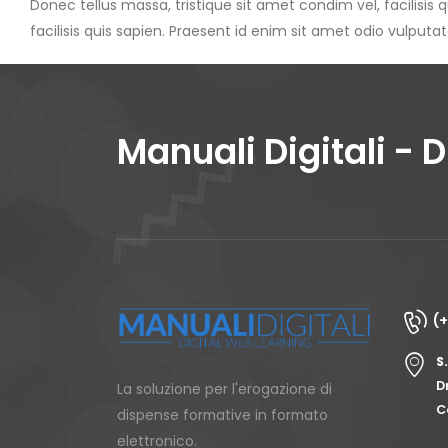
Donec tellus massa, tristique sit amet condim vel, facilisis 
facilisis quis sapien. Praesent id enim sit amet odio vulputate
Manuali Digitali - 
(
S
D
La soluzione per l'erogazione di
C
dispense formative in formato
elettronico.