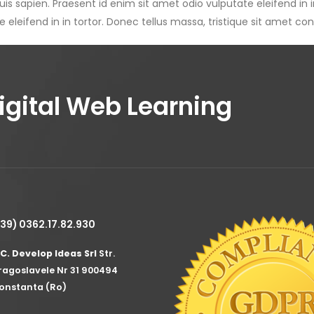
quis sapien. Praesent id enim sit amet odio vulputate eleifend in 
 eleifend in in tortor. Donec tellus massa, tristique sit amet cond
Digital Web Learning
+39) 0362.17.82.930
.C. Develop Ideas Srl
Str.
ragoslavele Nr 31 900494
onstanta (Ro)