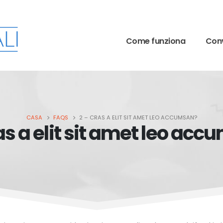
Come funziona
Conv
CASA
FAQS
2 – CRAS A ELIT SIT AMET LEO ACCUMSAN?
as a elit sit amet leo ac